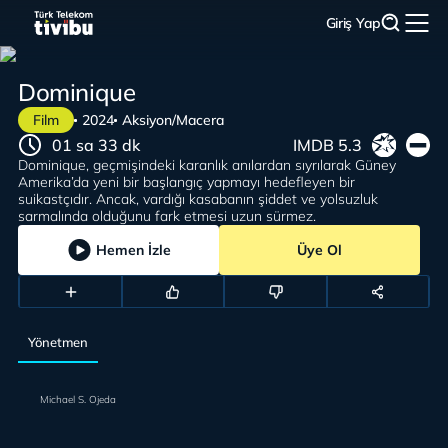
Giriş Yap
Dominique
Film
2024
Aksiyon/Macera
01 sa 33 dk
IMDB 5.3
Dominique, geçmişindeki karanlık anılardan sıyrılarak Güney
Amerika’da yeni bir başlangıç yapmayı hedefleyen bir
suikastçıdır. Ancak, vardığı kasabanın şiddet ve yolsuzluk
sarmalında olduğunu fark etmesi uzun sürmez.
Hemen İzle
Üye Ol
Yönetmen
Michael S. Ojeda