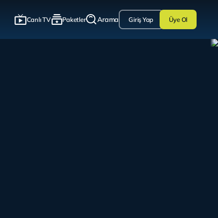
Arama
Canlı TV
Paketler
Giriş Yap
Üye Ol