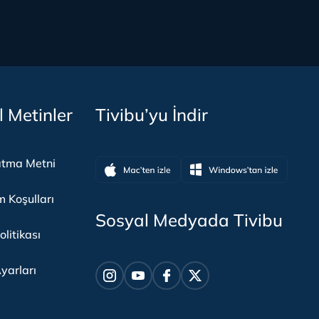
l Metinler
Tivibu’yu İndir
atma Metni
m Koşulları
Sosyal Medyada Tivibu
olitikası
yarları