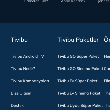
Cameron Diaz
Anna Kendrick
Jennife
Tivibu
Tivibu Paketler
Ön
Tivibu Android TV
Tivibu GO Süper Paket
Her
Tivibu Nedir?
Tivibu GO Sinema Paketi
Can
Tivibu Kampanyaları
Tivibu Ev Süper Paket
Fil
Bize Ulaşın
Tivibu Ev Sinema Paketi
The
Destek
Tivibu Uydu Süper Paket
The