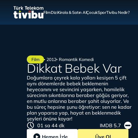
Film
Dizi
Kirala & Satın Al
Çocuk
Spor
Tivibu Nedir?
Film
2012
Romantik Komedi
Dikkat Bebek Var
Doğumlara çeyrek kala yolları kesişen 5 çift
aynı dönemlerde bebek beklemenin
heyecanını ve sevincini yaşarken, hamilelik
sürecinin sıkıntılarına beraber göğüs geriyor,
en mutlu anlarına beraber şahit oluyorlar. Ve
bu süreç hepsine şunu öğretiyor: sen ne kadar
plan yaparsa yap, hayat en beklenmedik
şeyleri önüne koyar!
01 sa 44 dk
IMDB 5.7
Hemen İzle
Üye Ol