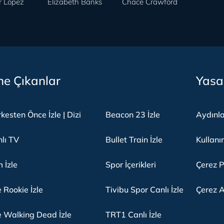
r Lopez
Elizabeth Banks
Chace Crawford
e Çıkanlar
Yasa
kesten Önce İzle | Dizi
Beacon 23 İzle
Aydınl
lı TV
Bullet Train İzle
Kullanı
m İzle
Spor İçerikleri
Çerez P
 Rookie İzle
Tivibu Spor Canlı İzle
Çerez A
 Walking Dead İzle
TRT1 Canlı İzle