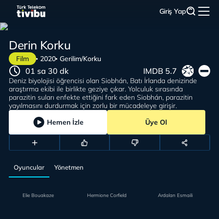
Giriş Yap
Derin Korku
Film
2020
Gerilim/Korku
01 sa 30 dk
IMDB 5.7
Deniz biyolojisi öğrencisi olan Siobhán, Batı İrlanda denizinde
araştırma ekibi ile birlikte geziye çıkar. Yolculuk sırasında
parazitin suları enfekte ettiğini fark eden Siobhán, parazitin
yayılmasını durdurmak için zorlu bir mücadeleye girişir.
Hemen İzle
Üye Ol
Oyuncular
Yönetmen
Elie Bouakaze
Hermione Corfield
Ardalan Esmaili