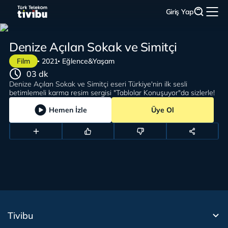
Giriş Yap
Denize Açılan Sokak ve Simitçi
Film
2021
Eğlence&Yaşam
03 dk
Denize Açılan Sokak ve Simitçi eseri Türkiye'nin ilk sesli
betimlemeli karma resim sergisi "Tablolar Konuşuyor"da sizlerle!
Hemen İzle
Üye Ol
Tivibu