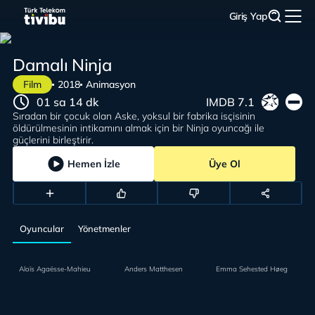
Giriş Yap
Damalı Ninja
Film
2018
Animasyon
01 sa 14 dk
IMDB 7.1
Sıradan bir çocuk olan Aske, yoksul bir fabrika isçisinin
öldürülmesinin intikamını almak için bir Ninja oyuncağı ile
güçlerini birleştirir.
Hemen İzle
Üye Ol
Oyuncular
Yönetmenler
Aloïs Agaësse-Mahieu
Anders Matthesen
Emma Sehested Høeg