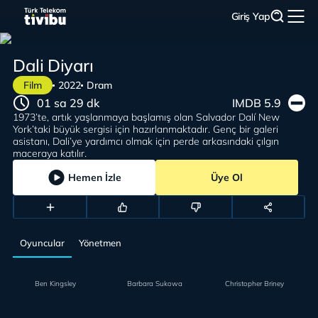
Giriş Yap
Dali Diyarı
Film
2022
Dram
01 sa 29 dk
IMDB 5.9
1973’te, artık yaşlanmaya başlamış olan Salvador Dalí New
York’taki büyük sergisi için hazırlanmaktadır. Genç bir galeri
asistanı, Dali’ye yardımcı olmak için perde arkasındaki çılgın
maceraya katılır.
Hemen İzle
Üye Ol
Oyuncular
Yönetmen
Ben Kingsley
Barbara Sukowa
Christopher Briney