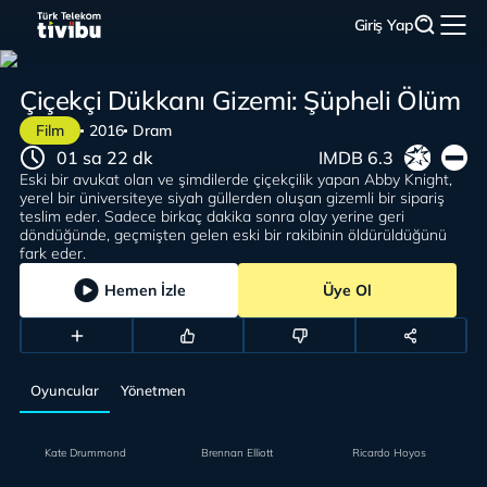
Giriş Yap
Çiçekçi Dükkanı Gizemi: Şüpheli Ölüm
Film
2016
Dram
01 sa 22 dk
IMDB 6.3
Eski bir avukat olan ve şimdilerde çiçekçilik yapan Abby Knight,
yerel bir üniversiteye siyah güllerden oluşan gizemli bir sipariş
teslim eder. Sadece birkaç dakika sonra olay yerine geri
döndüğünde, geçmişten gelen eski bir rakibinin öldürüldüğünü
fark eder.
Hemen İzle
Üye Ol
Oyuncular
Yönetmen
Kate Drummond
Brennan Elliott
Ricardo Hoyos