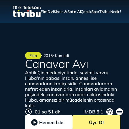
Film
Dizi
Kirala & Satın Al
Çocuk
Spor
Tivibu Nedir?
Film
2015
Komedi
Canavar Avı
Antik Çin medeniyetinde, sevimli yavru
Huba'nın babası insan, annesi ise
canavarların kraliçesidir. Canavarlardan
nefret eden insanlarla, insanları avlamanın
peşindeki canavarların odak noktasındaki
Huba, amansız bir mücadelenin ortasında
kalır.
01 sa 51 dk
IMDB 6.1
Hemen İzle
Üye Ol