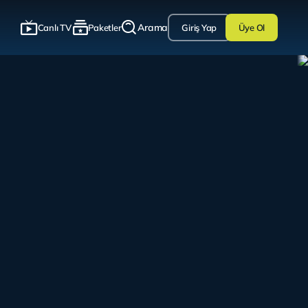
Arama
Canlı TV
Paketler
Giriş Yap
Üye Ol