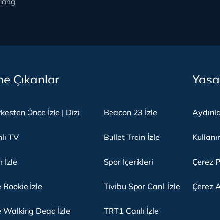
iang
e Çıkanlar
Yasa
kesten Önce İzle | Dizi
Beacon 23 İzle
Aydınl
lı TV
Bullet Train İzle
Kullanı
m İzle
Spor İçerikleri
Çerez P
 Rookie İzle
Tivibu Spor Canlı İzle
Çerez A
 Walking Dead İzle
TRT1 Canlı İzle