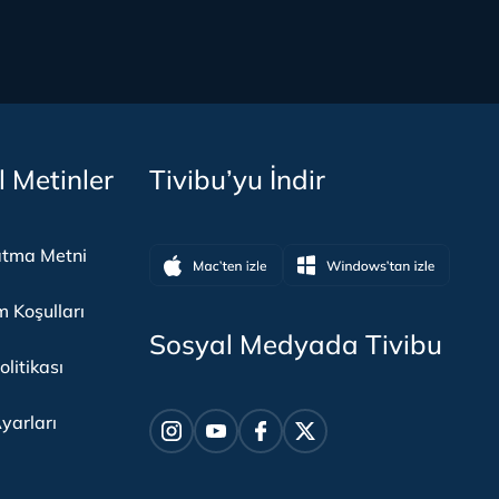
l Metinler
Tivibu’yu İndir
atma Metni
m Koşulları
Sosyal Medyada Tivibu
olitikası
yarları