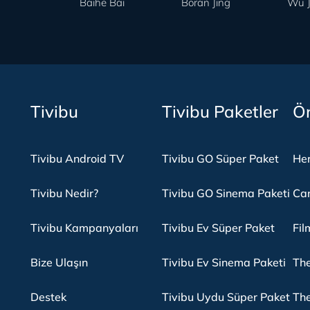
Baihe Bai
Boran Jing
Wu J
Tivibu
Tivibu Paketler
Ön
Tivibu Android TV
Tivibu GO Süper Paket
Her
Tivibu Nedir?
Tivibu GO Sinema Paketi
Can
Tivibu Kampanyaları
Tivibu Ev Süper Paket
Fil
Bize Ulaşın
Tivibu Ev Sinema Paketi
The
Destek
Tivibu Uydu Süper Paket
The