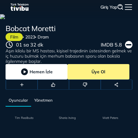
Giriş Yap
Bobcat Moretti
Film
2023
Dram
01 sa 32 dk
IMDB 5.8
Aşırı kilolu bir MS hastası, kişisel trajedinin üstesinden gelmek ve
iç huzuru bulmak için merhum babasının sporu olan boksla
ilgilenmeye başlar.
Hemen İzle
Üye Ol
Oyuncular
Yönetmen
Tim Realbuto
Sheria Irving
Matt Peters