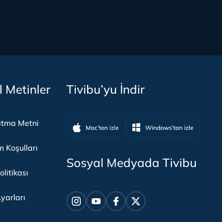
l Metinler
Tivibu’yu İndir
atma Metni
m Koşulları
Sosyal Medyada Tivibu
olitikası
yarları