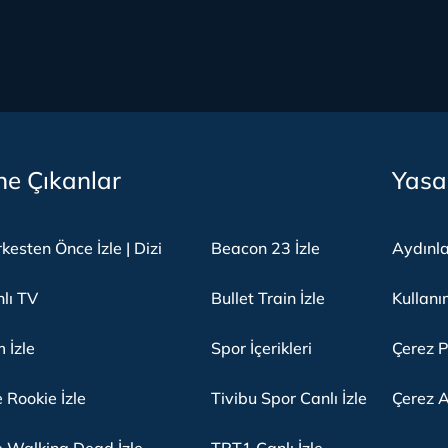
e Çıkanlar
Yasa
kesten Önce İzle | Dizi
Beacon 23 İzle
Aydınl
lı TV
Bullet Train İzle
Kullanı
m İzle
Spor İçerikleri
Çerez P
 Rookie İzle
Tivibu Spor Canlı İzle
Çerez A