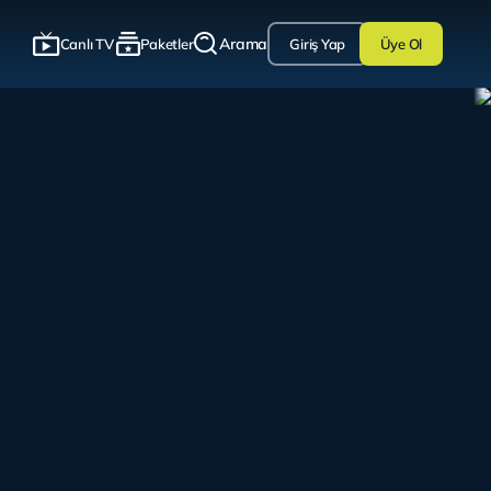
Arama
Canlı TV
Paketler
Giriş Yap
Üye Ol