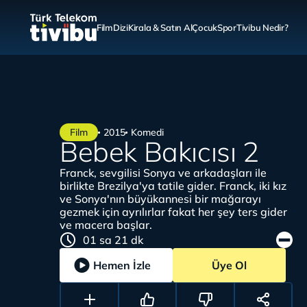
Film
Dizi
Kirala & Satın Al
Çocuk
Spor
Tivibu Nedir?
Film
2015
Komedi
Bebek Bakıcısı 2
Franck, sevgilisi Sonya ve arkadaşları ile
birlikte Brezilya'ya tatile gider. Franck, iki kız
ve Sonya'nın büyükannesi bir mağarayı
gezmek için ayrılırlar fakat her şey ters gider
ve macera başlar.
01 sa 21 dk
Hemen İzle
Üye Ol