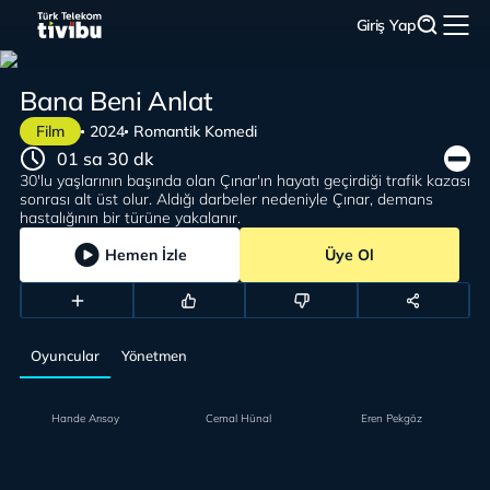
Giriş Yap
Bana Beni Anlat
Film
2024
Romantik Komedi
01 sa 30 dk
30'lu yaşlarının başında olan Çınar'ın hayatı geçirdiği trafik kazası
sonrası alt üst olur. Aldığı darbeler nedeniyle Çınar, demans
hastalığının bir türüne yakalanır.
Hemen İzle
Üye Ol
Oyuncular
Yönetmen
Hande Arısoy
Cemal Hünal
Eren Pekgöz