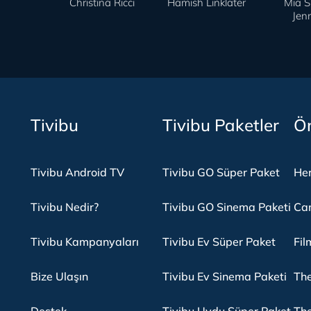
Christina Ricci
Hamish Linklater
Mia Si
Jen
Tivibu
Tivibu Paketler
Ön
Tivibu Android TV
Tivibu GO Süper Paket
Her
Tivibu Nedir?
Tivibu GO Sinema Paketi
Can
Tivibu Kampanyaları
Tivibu Ev Süper Paket
Fil
Bize Ulaşın
Tivibu Ev Sinema Paketi
The