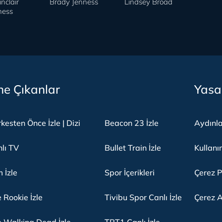
nclair
Brady Jenness
Lindsey Broad
ness
e Çıkanlar
Yasa
kesten Önce İzle | Dizi
Beacon 23 İzle
Aydınl
lı TV
Bullet Train İzle
Kullanı
m İzle
Spor İçerikleri
Çerez P
 Rookie İzle
Tivibu Spor Canlı İzle
Çerez A