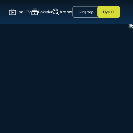
Arama
Canlı TV
Paketler
Giriş Yap
Üye Ol