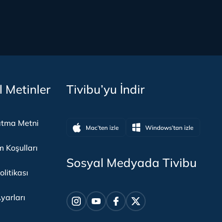
l Metinler
Tivibu’yu İndir
atma Metni
m Koşulları
Sosyal Medyada Tivibu
olitikası
yarları