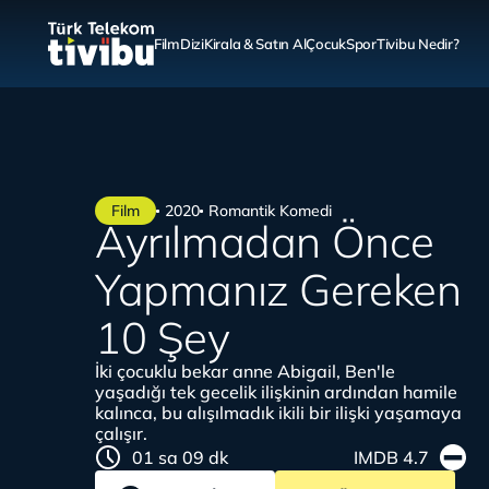
Film
Dizi
Kirala & Satın Al
Çocuk
Spor
Tivibu Nedir?
Film
2020
Romantik Komedi
Ayrılmadan Önce
Yapmanız Gereken
10 Şey
İki çocuklu bekar anne Abigail, Ben'le
yaşadığı tek gecelik ilişkinin ardından hamile
kalınca, bu alışılmadık ikili bir ilişki yaşamaya
çalışır.
01 sa 09 dk
IMDB 4.7