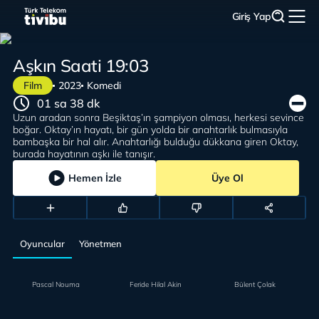
Giriş Yap
Aşkın Saati 19:03
Film
2023
Komedi
01 sa 38 dk
Uzun aradan sonra Beşiktaş’ın şampiyon olması, herkesi sevince
boğar. Oktay’ın hayatı, bir gün yolda bir anahtarlık bulmasıyla
bambaşka bir hal alır. Anahtarlığı bulduğu dükkana giren Oktay,
burada hayatının aşkı ile tanışır.
Hemen İzle
Üye Ol
Oyuncular
Yönetmen
Pascal Nouma
Feride Hilal Akin
Bülent Çolak