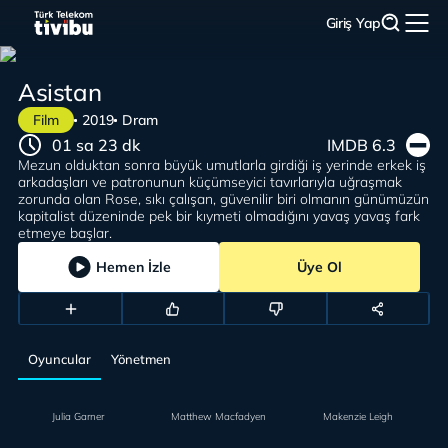
Giriş Yap
Asistan
Film
2019
Dram
01 sa 23 dk
IMDB 6.3
Mezun olduktan sonra büyük umutlarla girdiği iş yerinde erkek iş
arkadaşları ve patronunun küçümseyici tavırlarıyla uğraşmak
zorunda olan Rose, sıkı çalışan, güvenilir biri olmanın günümüzün
kapitalist düzeninde pek bir kıymeti olmadığını yavaş yavaş fark
etmeye başlar.
Hemen İzle
Üye Ol
Oyuncular
Yönetmen
Julia Garner
Matthew Macfadyen
Makenzie Leigh