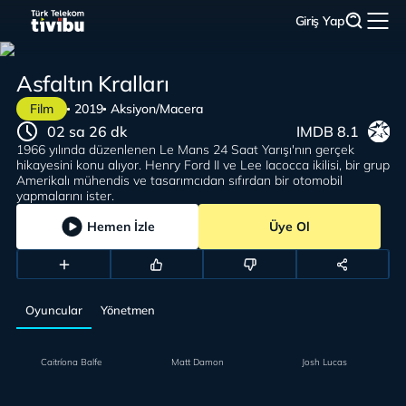
Giriş Yap
Asfaltın Kralları
Film
2019
Aksiyon/Macera
02 sa 26 dk
IMDB 8.1
1966 yılında düzenlenen Le Mans 24 Saat Yarışı'nın gerçek
hikayesini konu alıyor. Henry Ford II ve Lee Iacocca ikilisi, bir grup
Amerikalı mühendis ve tasarımcıdan sıfırdan bir otomobil
yapmalarını ister.
Hemen İzle
Üye Ol
Oyuncular
Yönetmen
Caitríona Balfe
Matt Damon
Josh Lucas