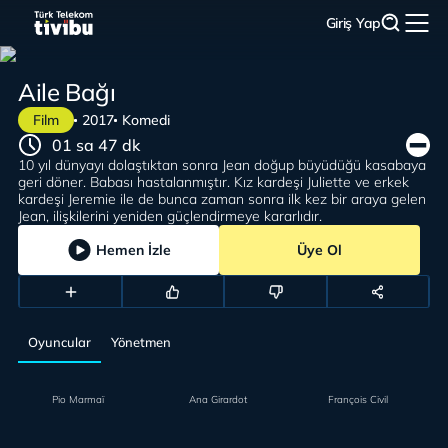
Giriş Yap
Aile Bağı
Film
2017
Komedi
01 sa 47 dk
10 yıl dünyayı dolaştıktan sonra Jean doğup büyüdüğü kasabaya
geri döner. Babası hastalanmıştır. Kız kardeşi Juliette ve erkek
kardeşi Jeremie ile de bunca zaman sonra ilk kez bir araya gelen
Jean, ilişkilerini yeniden güçlendirmeye kararlıdır.
Hemen İzle
Üye Ol
Oyuncular
Yönetmen
Pio Marmaï
Ana Girardot
François Civil