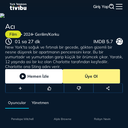
Giriş Yap
Acı
Film
2024
Gerilim/Korku
01 sa 27 dk
IMDB 5.7
New York'ta soğuk ve fırtınalı bir gecede, gökten gizemli bir
nesne düşerek bir apartmanın penceresini kırar. Bu bir
yumurtadır ve yumurtadan garip küçük bir örümcek çıkar. Yaratık,
12 yaşında asi bir kız olan Charlotte tarafından keşfedilir.
Charlotte ona Sting adını verir.
Hemen İzle
Üye Ol
Oyuncular
Yönetmen
Penelope Mitchell
Alyla Browne
Robyn Nevin