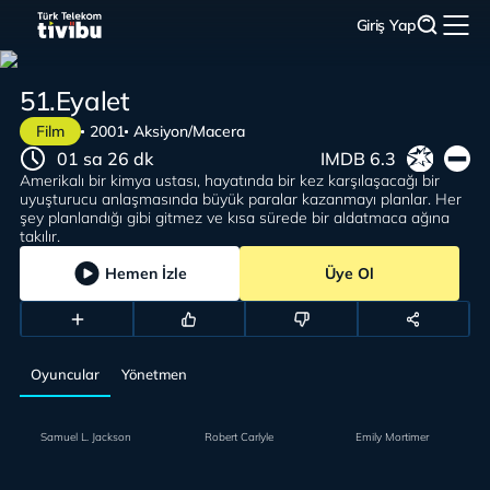
Giriş Yap
51.Eyalet
Film
2001
Aksiyon/Macera
01 sa 26 dk
IMDB 6.3
Amerikalı bir kimya ustası, hayatında bir kez karşılaşacağı bir
uyuşturucu anlaşmasında büyük paralar kazanmayı planlar. Her
şey planlandığı gibi gitmez ve kısa sürede bir aldatmaca ağına
takılır.
Hemen İzle
Üye Ol
Oyuncular
Yönetmen
Samuel L. Jackson
Robert Carlyle
Emily Mortimer