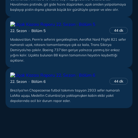
Havalimanı pistinde, git gide hızını düşürürken, uçak aniden yalpalamaya
başlayıp pistin dışına çıkarak büyük bir gürültüyle çarpar ve alev alır.
44 dk
22. Sezon · Bölüm 5
Moskova'dan, Perm'e seferini gerçekleştiren, Aeroflot Nord Flight 821 sefer
numaralı uçak, rotasını tamamlamaya çok az kala, Trans Sibirya
Demiryolu'na çakılır. Boeing 737'den geriye yalnızca yanmış bir enkaz
yığını kalır. Uçakta bulunan 88 kişinin tamamının hayatını kaybettiği
açıklanır.
44 dk
22. Sezon · Bölüm 6
Brezilya'nın Chapecoense futbol takımını taşıyan 2933 sefer numaralı
LaMia uçuşu, Medellin Columbia'ya yaklaşmışken kabin ekibi yakıt
depolarında acil bir durum rapor eder.