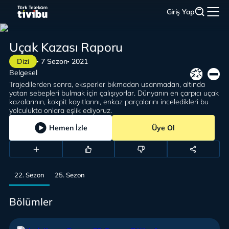
Giriş Yap
Uçak Kazası Raporu
Dizi
7 Sezon
2021
Belgesel
Trajedilerden sonra, eksperler bıkmadan usanmadan, altında
yatan sebepleri bulmak için çalışıyorlar. Dünyanın en çarpıcı uçak
kazalarının, kokpit kayıtlarını, enkaz parçalarını inceledikleri bu
yolculukta onlara eşlik ediyoruz.
Hemen İzle
Üye Ol
22. Sezon
25. Sezon
Bölümler