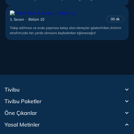
00 dk
1. Sezon · Bölüm 10
Takip edilmesi ve evde yapması kolay olan deneyler gösterilirken, bilimin
etrafımızda her yerde olmasını keşfederken eğleneceğiz!
Tivibu
Tivibu Paketler
Tivibu Android TV
Öne Çıkanlar
Tivibu Nedir?
Tivibu GO Süper Paket
Tivibu Kampanyaları
Yasal Metinler
Tivibu GO Sinema Paketi
Herkesten Önce İzle | Dizi
Beacon 23 İzle
Canlı TV
Bullet Train İzle