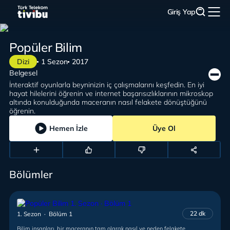
Giriş Yap
Popüler Bilim
Dizi
1 Sezon
2017
Belgesel
İnteraktif oyunlarla beyninizin iç çalışmalarını keşfedin. En iyi
hayat hilelerini öğrenin ve internet başarısızlıklarının mikroskop
altında konulduğunda maceranın nasıl felakete dönüştüğünü
öğrenin.
Hemen İzle
Üye Ol
Bölümler
22 dk
1. Sezon · Bölüm 1
Bilim insanları, bir maceranın tam olarak nasıl ve neden felakete