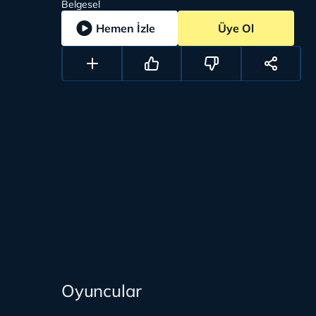
Belgesel
Hemen İzle
Üye Ol
Oyuncular