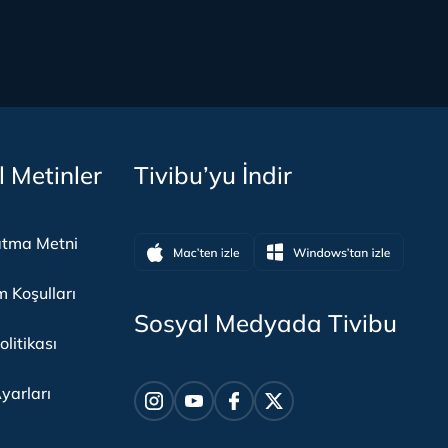
l Metinler
Tivibu’yu İndir
atma Metni
m Koşulları
Sosyal Medyada Tivibu
olitikası
yarları