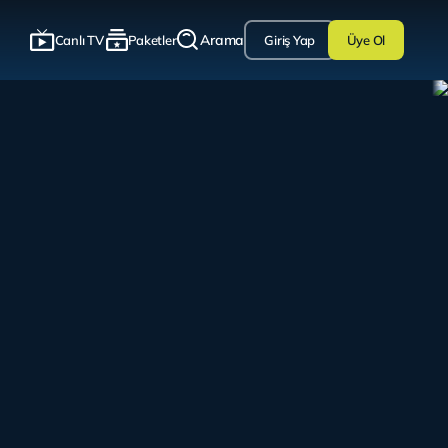
Arama
Canlı TV
Paketler
Giriş Yap
Üye Ol