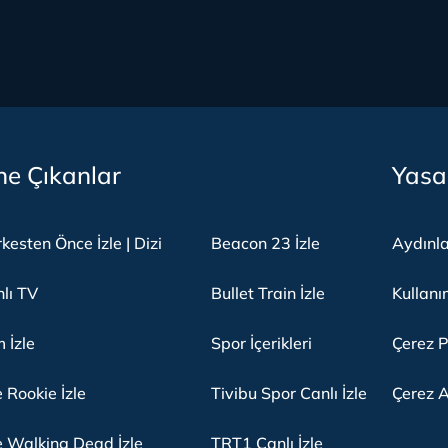
e Çıkanlar
Yasa
kesten Önce İzle | Dizi
Beacon 23 İzle
Aydınl
lı TV
Bullet Train İzle
Kullanı
m İzle
Spor İçerikleri
Çerez P
 Rookie İzle
Tivibu Spor Canlı İzle
Çerez A
 Walking Dead İzle
TRT1 Canlı İzle