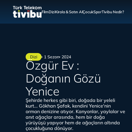
Film
Dizi
Kirala & Satın Al
Çocuk
Spor
Tivibu Nedir?
Dizi
1 Sezon
2024
Özgür Ev :
Doğanın Gözü
Yenice
Şehirde herkes gibi biri, doğada bir yeleli
kurt... Gökhan Şafak, kendini Yenice'nin
orman denizine atıyor. Kanyonlar, yaylalar ve
anıt ağaçlar arasında, hem bir doğa
yürüyüşü yapıyor hem de ağaçların altında
çocukluğuna dönüyor.