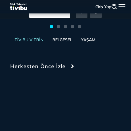
Giriş Yap
Hemen İzle
Hemen İzle
Hemen İzle
Hemen İzle
Hemen İzle
TIVIBU VITRIN
BELGESEL
YAŞAM
Herkesten Önce İzle