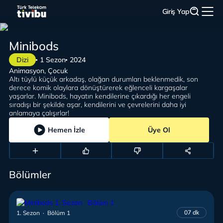
Giriş Yap
Minibods
Dizi
1 Sezon
2024
Animasyon, Çocuk
Altı tüylü küçük arkadaş, olağan durumları beklenmedik, son
derece komik olaylara dönüştürerek eğlenceli kargaşalar
yaşarlar. Minibods, hayatın kendilerine çıkardığı her engeli
sıradışı bir şekilde aşar, kendilerini ve çevrelerini daha iyi
anlamaya çalışırlar!
Hemen İzle
Üye Ol
Bölümler
07 dk
1. Sezon · Bölüm 1