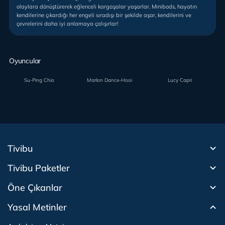
olaylara dönüştürerek eğlenceli kargaşalar yaşarlar. Minibods, hayatın
kendilerine çıkardığı her engeli sıradışı bir şekilde aşar, kendilerini ve
çevrelerini daha iyi anlamaya çalışırlar!
Oyuncular
Su-Ping Chio
Marlon Dance-Hooi
Lucy Capri
Tivibu
Tivibu Paketler
Tivibu Android TV
Öne Çıkanlar
Tivibu Nedir?
Tivibu GO Süper Paket
Tivibu Kampanyaları
Yasal Metinler
Tivibu GO Sinema Paketi
Herkesten Önce İzle | Dizi
Beacon 23 İzle
Canlı TV
Bullet Train İzle