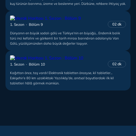
kuş türünün barınma, üreme ve beslenme yeri. Dürbüne, rehbere ihtiyaç yok.
02 dk
1. Sezon · Bölüm 9
Dünyanın en büyük sodalı gölü ve Türkiye’nin en büyüğü... Endemik balık
türü inci kefalini ve görkemli bir tarih mirası barındıran adalarıyla Van
Gölü, yüzölçümünden daha büyük değerler taşıyor.
02 dk
1. Sezon · Bölüm 10
Kağıttan önce, taş vardı! Elektronik tabletten önceyse, kil tabletler...
Eskişehir’e 80 km uzaklıktaki Yazılıköy’de, anıtsal boyutlardaki ilk kil
tabletleri hâlâ görmek mümkün.