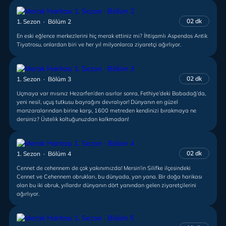
02 dk
1. Sezon · Bölüm 2
En eski eğlence merkezlerini hiç merak ettiniz mi? İhtişamlı Aspendos Antik
Tiyatrosu, onlardan biri ve her yıl milyonlarca ziyaretçi ağırlıyor.
02 dk
1. Sezon · Bölüm 3
Uçmaya var mısınız Hezarfen’den asırlar sonra, Fethiye’deki Babadağ’da,
yeni nesil, uçuş tutkusu bayrağını devralıyor! Dünyanın en güzel
manzaralarından birine karşı, 1600 metreden kendinizi bırakmaya ne
dersiniz? Üstelik koltuğunuzdan kalkmadan!
02 dk
1. Sezon · Bölüm 4
Cennet de cehennem de çok yakınımızda! Mersin’in Silifke ilçesindeki
Cennet ve Cehennem obrukları, bu dünyada, yan yana. Bir doğa harikası
olan bu iki obruk, yıllardır dünyanın dört yanından gelen ziyaretçilerini
ağırlıyor.