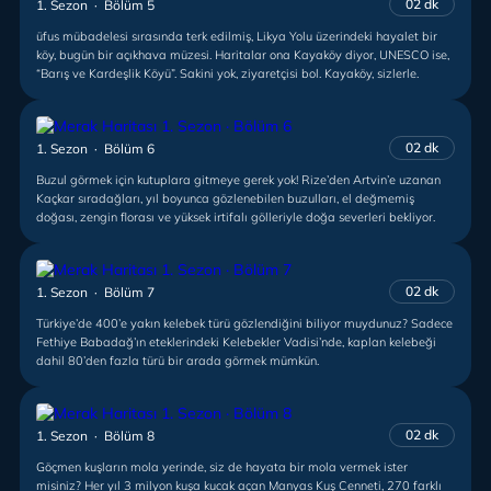
02 dk
1. Sezon · Bölüm 5
üfus mübadelesi sırasında terk edilmiş, Likya Yolu üzerindeki hayalet bir
köy, bugün bir açıkhava müzesi. Haritalar ona Kayaköy diyor, UNESCO ise,
“Barış ve Kardeşlik Köyü”. Sakini yok, ziyaretçisi bol. Kayaköy, sizlerle.
02 dk
1. Sezon · Bölüm 6
Buzul görmek için kutuplara gitmeye gerek yok! Rize’den Artvin’e uzanan
Kaçkar sıradağları, yıl boyunca gözlenebilen buzulları, el değmemiş
doğası, zengin florası ve yüksek irtifalı gölleriyle doğa severleri bekliyor.
02 dk
1. Sezon · Bölüm 7
Türkiye’de 400’e yakın kelebek türü gözlendiğini biliyor muydunuz? Sadece
Fethiye Babadağ’ın eteklerindeki Kelebekler Vadisi’nde, kaplan kelebeği
dahil 80’den fazla türü bir arada görmek mümkün.
02 dk
1. Sezon · Bölüm 8
Göçmen kuşların mola yerinde, siz de hayata bir mola vermek ister
misiniz? Her yıl 3 milyon kuşa kucak açan Manyas Kuş Cenneti, 270 farklı