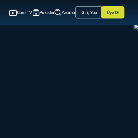
Arama
Canlı TV
Paketler
Giriş Yap
Üye Ol