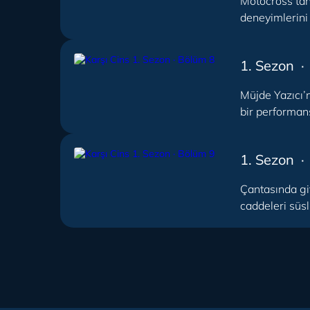
Motocross’tan 
deneyimlerini 
1. Sezon ·
Müjde Yazıcı’n
bir performans
1. Sezon ·
Çantasında git
caddeleri süsl