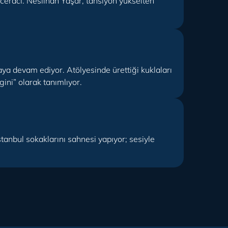
aceracı. Neslihan Yaşar, tansiyon yükselten
aya devam ediyor. Atölyesinde ürettiği kuklaları
ini” olarak tanımlıyor.
stanbul sokaklarını sahnesi yapıyor; sesiyle