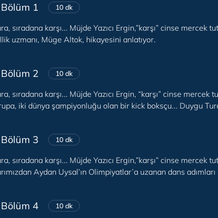
 Bölüm 1
10 dk
ra, sıradana karşı... Müjde Yazıcı Ergin,”karşı” cinse mercek t
llik uzmanı, Müge Altok, hikayesini anlatıyor.
 Bölüm 2
10 dk
ra, sıradana karşı... Müjde Yazıcı Ergin, “karşı” cinse mercek t
upa, iki dünya şampiyonluğu olan bir kick boksçu... Duygu Turan’
 Bölüm 3
10 dk
ra, sıradana karşı... Müjde Yazıcı Ergin,”karşı” cinse mercek 
arımızdan Aydan Uysal’ın Olimpiyatlar’a uzanan dans adımları s
 Bölüm 4
10 dk