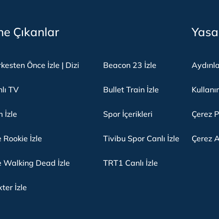
e Çıkanlar
Yasa
kesten Önce İzle | Dizi
Beacon 23 İzle
Aydınl
lı TV
Bullet Train İzle
Kullanı
m İzle
Spor İçerikleri
Çerez P
 Rookie İzle
Tivibu Spor Canlı İzle
Çerez A
 Walking Dead İzle
TRT1 Canlı İzle
ter İzle