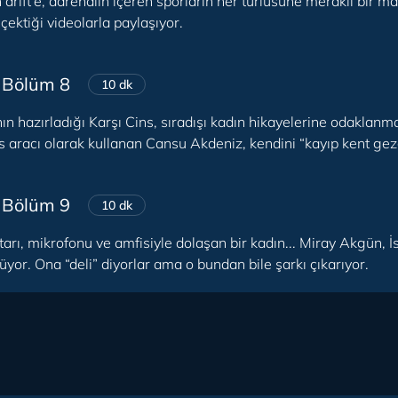
drift’e, adrenalin içeren sporların her türlüsüne meraklı bir m
çektiği videolarla paylaşıyor.
 Bölüm 8
10 dk
ın hazırladığı Karşı Cins, sıradışı kadın hikayelerine odaklanm
 aracı olarak kullanan Cansu Akdeniz, kendini “kayıp kent gezg
 Bölüm 9
10 dk
arı, mikrofonu ve amfisiyle dolaşan bir kadın... Miray Akgün, İ
üyor. Ona “deli” diyorlar ama o bundan bile şarkı çıkarıyor.