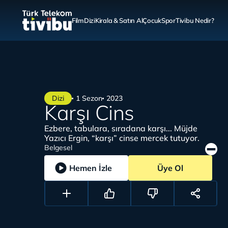
Film
Dizi
Kirala & Satın Al
Çocuk
Spor
Tivibu Nedir?
Dizi
1 Sezon
2023
Karşı Cins
Ezbere, tabulara, sıradana karşı... Müjde
Yazıcı Ergin, “karşı” cinse mercek tutuyor.
Belgesel
Hemen İzle
Üye Ol