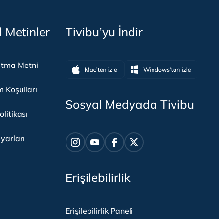
l Metinler
Tivibu’yu İndir
atma Metni
m Koşulları
Sosyal Medyada Tivibu
olitikası
yarları
Erişilebilirlik
Erişilebilirlik Paneli