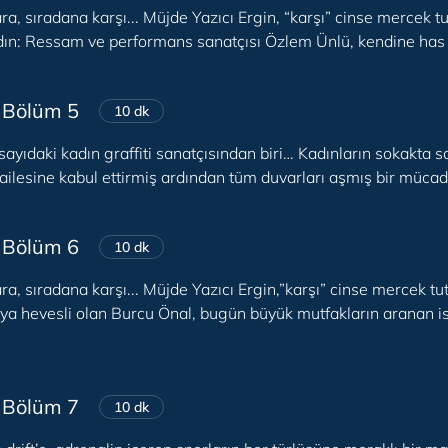
ra, sıradana karşı... Müjde Yazıcı Ergin, “karşı” cinse mercek 
adın: Ressam ve performans sanatçısı Özlem Ünlü, kendine has d
 Bölüm 5
10 dk
sayıdaki kadın graffiti sanatçısından biri… Kadınların sokakta 
ailesine kabul ettirmiş ardından tüm duvarları aşmış bir mücadel
 Bölüm 6
10 dk
ara, sıradana karşı... Müjde Yazıcı Ergin,”karşı” cinse mercek
 hevesli olan Burcu Önal, bugün büyük mutfakların aranan is
 Bölüm 7
10 dk