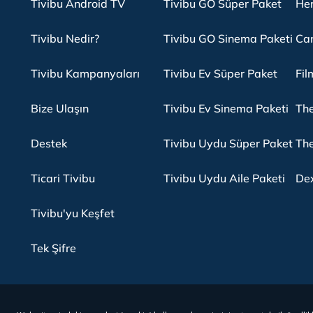
Tivibu Android TV
Tivibu GO Süper Paket
Her
Tivibu Nedir?
Tivibu GO Sinema Paketi
Can
Tivibu Kampanyaları
Tivibu Ev Süper Paket
Fil
Bize Ulaşın
Tivibu Ev Sinema Paketi
The
Destek
Tivibu Uydu Süper Paket
The
Ticari Tivibu
Tivibu Uydu Aile Paketi
Dex
Tivibu'yu Keşfet
Tek Şifre