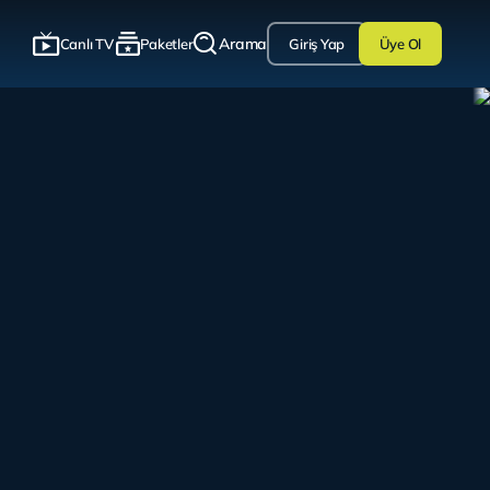
Arama
Canlı TV
Paketler
Giriş Yap
Üye Ol