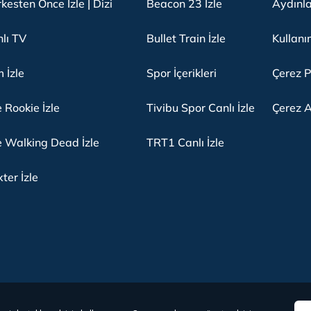
kesten Önce İzle | Dizi
Beacon 23 İzle
Aydınl
lı TV
Bullet Train İzle
Kullanı
m İzle
Spor İçerikleri
Çerez P
 Rookie İzle
Tivibu Spor Canlı İzle
Çerez A
 Walking Dead İzle
TRT1 Canlı İzle
ter İzle