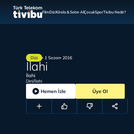
Film
Dizi
Kirala & Satın Al
Çocuk
Spor
Tivibu Nedir?
Dizi
1 Sezon
2016
İlahi
İlahi
Dini/İlahi
Hemen İzle
Üye Ol