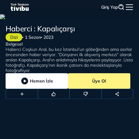
Giriş Yap
Haberci : Kapalıçarşı
Dizi
1 Sezon
2023
Belgesel
Haberci Coşkun Aral, bu kez İstanbul’un göbeğinden ama asırlar
öncesinden haber veriyor. “Dünyanın ilk alışveriş merkezi” olarak
anılan Kapalıçarşı, Aral’ın anlatımıyla hikayelerini paylaşıyor. Usta
fotoğrafçı, Kapalıçarşı’nın ikonik çatısını da meslektaşlarıyla
fotoğraflıyor.
Hemen İzle
Üye Ol