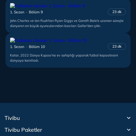
23 dk
1. Sezon · Bölüm 9
John Charles ve Ian Rush'tan Ryan Giggs ve Gareth Bale'e uzanan süreçte
dünyanın en büyük oyuncularından bazıları Galler'den çıktı.
23 dk
1. Sezon · Bölüm 10
Katar, 2022 Dünya Kupası'na ev sahipliği yaparak futbol kapasitesini
dünyaya kanıtladı.
Tivibu
Tivibu Paketler
Tivibu Android TV