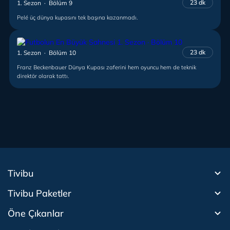
23 dk
1. Sezon · Bölüm 9
Pelé üç dünya kupasını tek başına kazanmadı.
23 dk
1. Sezon · Bölüm 10
Franz Beckenbauer Dünya Kupası zaferini hem oyuncu hem de teknik
direktör olarak tattı.
Tivibu
Tivibu Paketler
Tivibu Android TV
Öne Çıkanlar
Tivibu Nedir?
Tivibu GO Süper Paket