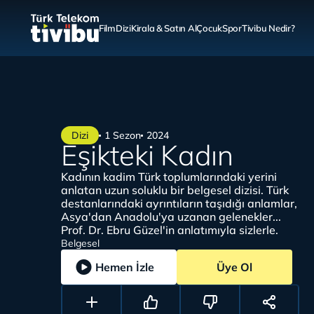
Film
Dizi
Kirala & Satın Al
Çocuk
Spor
Tivibu Nedir?
Dizi
1 Sezon
2024
Eşikteki Kadın
Kadının kadim Türk toplumlarındaki yerini
anlatan uzun soluklu bir belgesel dizisi. Türk
destanlarındaki ayrıntıların taşıdığı anlamlar,
Asya'dan Anadolu'ya uzanan gelenekler...
Prof. Dr. Ebru Güzel'in anlatımıyla sizlerle.
Belgesel
Hemen İzle
Üye Ol