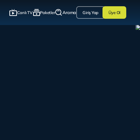
Arama
Canlı TV
Paketler
Giriş Yap
Üye Ol