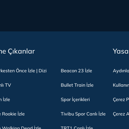
e Çıkanlar
Yasa
kesten Önce İzle | Dizi
Beacon 23 İzle
Aydınl
lı TV
Bullet Train İzle
Kullanı
m İzle
Spor İçerikleri
Çerez P
 Rookie İzle
Tivibu Spor Canlı İzle
Çerez A
 Walking Dead İzle
TRT1 Canlı İzle