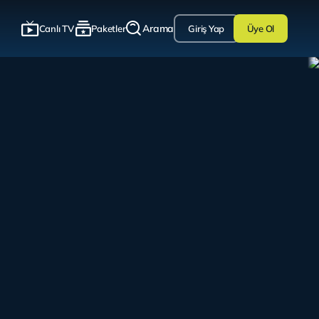
Arama
Canlı TV
Paketler
Giriş Yap
Üye Ol