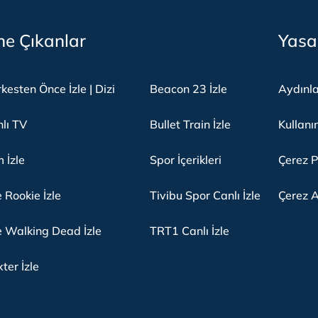
e Çıkanlar
Yasa
kesten Önce İzle | Dizi
Beacon 23 İzle
Aydınl
lı TV
Bullet Train İzle
Kullanı
m İzle
Spor İçerikleri
Çerez P
 Rookie İzle
Tivibu Spor Canlı İzle
Çerez A
 Walking Dead İzle
TRT1 Canlı İzle
ter İzle