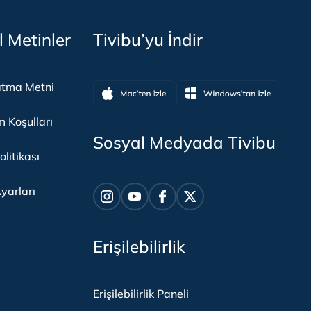
l Metinler
Tivibu’yu İndir
atma Metni
m Koşulları
Sosyal Medyada Tivibu
olitikası
yarları
Erişilebilirlik
Erişilebilirlik Paneli