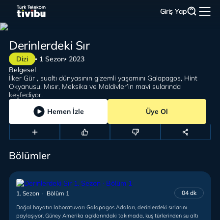
Giriş Yap
Derinlerdeki Sır
Dizi
1 Sezon
2023
Belgesel
İlker Gür , sualtı dünyasının gizemli yaşamını Galapagos, Hint
Okyanusu, Mısır, Meksika ve Maldivler’in mavi sularında
keşfediyor.
Hemen İzle
Üye Ol
Bölümler
04 dk
1. Sezon · Bölüm 1
Doğal hayatın laboratuvarı Galapagos Adaları, derinlerdeki sırlarını
paylaşıyor. Güney Amerika açıklarındaki takımada, kuş türlerinden su altı