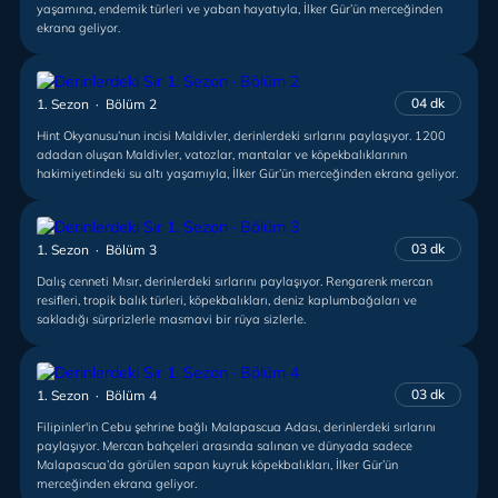
yaşamına, endemik türleri ve yaban hayatıyla, İlker Gür’ün merceğinden
ekrana geliyor.
04 dk
1. Sezon · Bölüm 2
Hint Okyanusu’nun incisi Maldivler, derinlerdeki sırlarını paylaşıyor. 1200
adadan oluşan Maldivler, vatozlar, mantalar ve köpekbalıklarının
hakimiyetindeki su altı yaşamıyla, İlker Gür’ün merceğinden ekrana geliyor.
03 dk
1. Sezon · Bölüm 3
Dalış cenneti Mısır, derinlerdeki sırlarını paylaşıyor. Rengarenk mercan
resifleri, tropik balık türleri, köpekbalıkları, deniz kaplumbağaları ve
sakladığı sürprizlerle masmavi bir rüya sizlerle.
03 dk
1. Sezon · Bölüm 4
Filipinler'in Cebu şehrine bağlı Malapascua Adası, derinlerdeki sırlarını
paylaşıyor. Mercan bahçeleri arasında salınan ve dünyada sadece
Malapascua’da görülen sapan kuyruk köpekbalıkları, İlker Gür’ün
merceğinden ekrana geliyor.