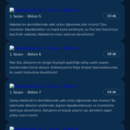
03 dk
1. Sezon · Bölüm 5
Meksika’nın derinliklerinde saklı sırları öğrenmek ister misiniz? Dev
mantalar, köpekbalıkları ve tropik balık sürüleriyle, La Paz’dan Socorro’ya
beş farklı noktada, Meksika’nın mavi sularına davetlisiniz!
08 dk
1. Sezon · Bölüm 6
İlker Gür, dünyanın en zengin biyolojik çeşitliliğe sahip sualtı yaşam
alanlarından birine dalıyor. Endonezya’nın Raja Ampat takımadalarında
bir sualtı festivaline davetlisiniz!
04 dk
1. Sezon · Bölüm 7
Güney Maldivler'in derinliklerinde saklı sırları öğrenmek ister misiniz? Bu
takımada ülkesinin atollerinde, kaplan köpekbalıklarıyla ve mantalarla
dalmaya davetlisiniz. Dalışların en büyük sürprizi ise, derinlerin süper
yıldızı mavi marlin.