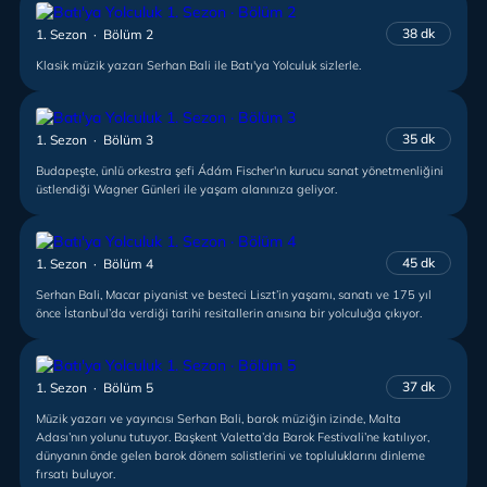
38 dk
1. Sezon · Bölüm 2
Klasik müzik yazarı Serhan Bali ile Batı'ya Yolculuk sizlerle.
35 dk
1. Sezon · Bölüm 3
Budapeşte, ünlü orkestra şefi Ádám Fischer'ın kurucu sanat yönetmenliğini
üstlendiği Wagner Günleri ile yaşam alanınıza geliyor.
45 dk
1. Sezon · Bölüm 4
Serhan Bali, Macar piyanist ve besteci Liszt’in yaşamı, sanatı ve 175 yıl
önce İstanbul’da verdiği tarihi resitallerin anısına bir yolculuğa çıkıyor.
37 dk
1. Sezon · Bölüm 5
Müzik yazarı ve yayıncısı Serhan Bali, barok müziğin izinde, Malta
Adası’nın yolunu tutuyor. Başkent Valetta’da Barok Festivali’ne katılıyor,
dünyanın önde gelen barok dönem solistlerini ve topluluklarını dinleme
fırsatı buluyor.