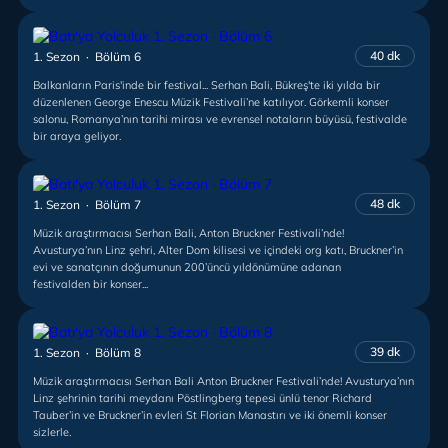
40 dk
1. Sezon · Bölüm 6
Balkanların Paris'inde bir festival... Serhan Bali, Bükreş'te iki yılda bir
düzenlenen George Enescu Müzik Festivali’ne katılıyor. Görkemli konser
salonu, Romanya’nın tarihi mirası ve evrensel notaların büyüsü, festivalde
bir araya geliyor.
48 dk
1. Sezon · Bölüm 7
Müzik araştırmacısı Serhan Bali, Anton Bruckner Festivali’nde!
Avusturya’nın Linz şehri, Alter Dom kilisesi ve içindeki org katı, Bruckner’in
evi ve sanatçının doğumunun 200’üncü yıldönümüne adanan
festivalden bir konser...
39 dk
1. Sezon · Bölüm 8
Müzik araştırmacısı Serhan Bali Anton Bruckner Festivali’nde! Avusturya’nın
Linz şehrinin tarihi meydanı Pöstlingberg tepesi ünlü tenor Richard
Tauber’in ve Bruckner’in evleri St Florian Manastırı ve iki önemli konser
sizlerle.