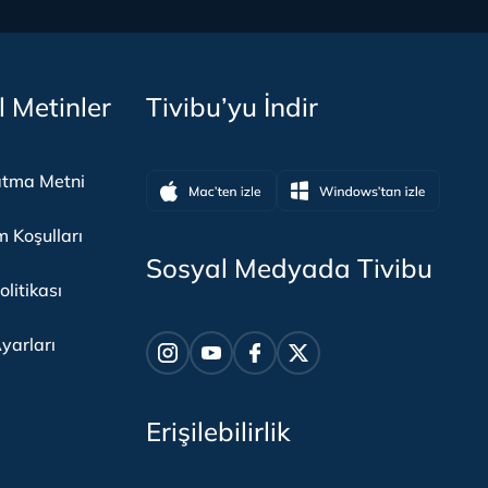
l Metinler
Tivibu’yu İndir
atma Metni
m Koşulları
Sosyal Medyada Tivibu
olitikası
yarları
Erişilebilirlik