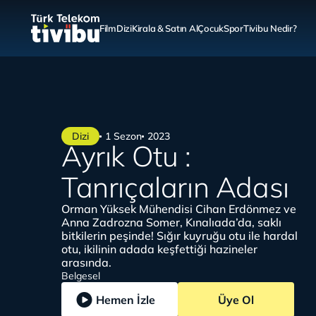
Film
Dizi
Kirala & Satın Al
Çocuk
Spor
Tivibu Nedir?
Dizi
1 Sezon
2023
Ayrık Otu :
Tanrıçaların Adası
Orman Yüksek Mühendisi Cihan Erdönmez ve
Anna Zadrozna Somer, Kınalıada’da, saklı
bitkilerin peşinde! Sığır kuyruğu otu ile hardal
otu, ikilinin adada keşfettiği hazineler
arasında.
Belgesel
Hemen İzle
Üye Ol