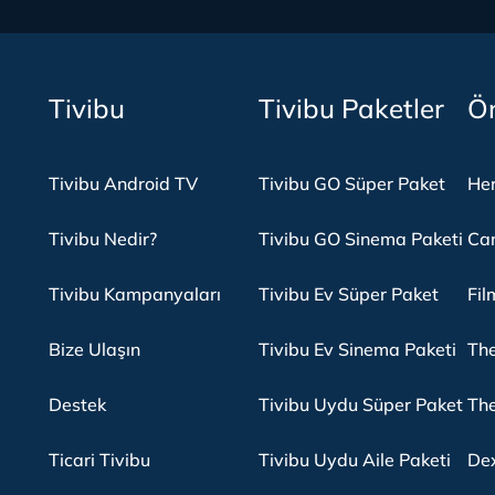
Tivibu
Tivibu Paketler
Ön
Tivibu Android TV
Tivibu GO Süper Paket
Her
Tivibu Nedir?
Tivibu GO Sinema Paketi
Can
Tivibu Kampanyaları
Tivibu Ev Süper Paket
Fil
Bize Ulaşın
Tivibu Ev Sinema Paketi
The
Destek
Tivibu Uydu Süper Paket
The
Ticari Tivibu
Tivibu Uydu Aile Paketi
Dex