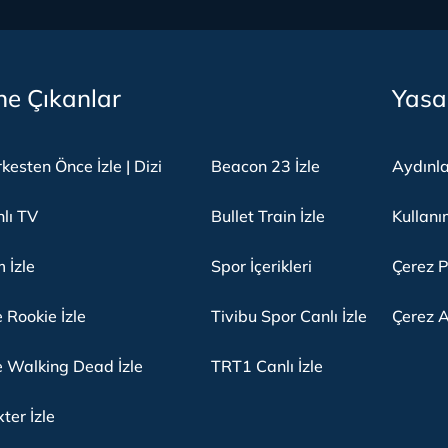
e Çıkanlar
Yasa
kesten Önce İzle | Dizi
Beacon 23 İzle
Aydınl
lı TV
Bullet Train İzle
Kullanı
m İzle
Spor İçerikleri
Çerez P
 Rookie İzle
Tivibu Spor Canlı İzle
Çerez A
 Walking Dead İzle
TRT1 Canlı İzle
ter İzle