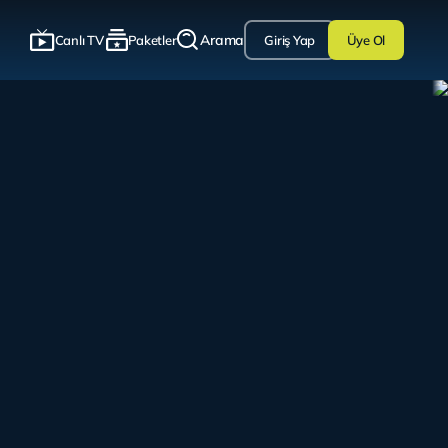
Arama
Canlı TV
Paketler
Giriş Yap
Üye Ol