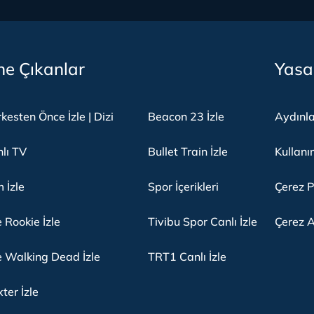
e Çıkanlar
Yasa
kesten Önce İzle | Dizi
Beacon 23 İzle
Aydınl
lı TV
Bullet Train İzle
Kullanı
m İzle
Spor İçerikleri
Çerez P
 Rookie İzle
Tivibu Spor Canlı İzle
Çerez A
 Walking Dead İzle
TRT1 Canlı İzle
ter İzle