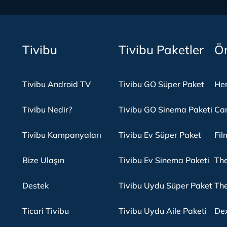
Tivibu
Tivibu Paketler
Ön
Tivibu Android TV
Tivibu GO Süper Paket
Her
Tivibu Nedir?
Tivibu GO Sinema Paketi
Can
Tivibu Kampanyaları
Tivibu Ev Süper Paket
Fil
Bize Ulaşın
Tivibu Ev Sinema Paketi
The
Destek
Tivibu Uydu Süper Paket
The
Ticari Tivibu
Tivibu Uydu Aile Paketi
Dex