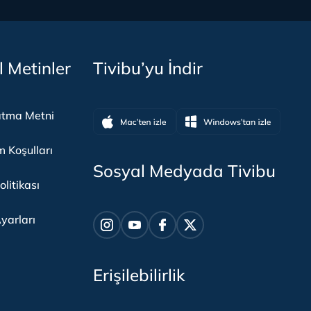
l Metinler
Tivibu’yu İndir
atma Metni
m Koşulları
Sosyal Medyada Tivibu
olitikası
yarları
Erişilebilirlik