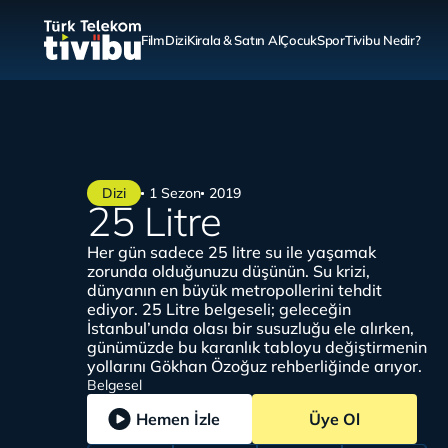
Film
Dizi
Kirala & Satın Al
Çocuk
Spor
Tivibu Nedir?
Dizi
1 Sezon
2019
25 Litre
Her gün sadece 25 litre su ile yaşamak
zorunda olduğunuzu düşünün. Su krizi,
dünyanın en büyük metropollerini tehdit
ediyor. 25 Litre belgeseli; geleceğin
İstanbul’unda olası bir susuzluğu ele alırken,
günümüzde bu karanlık tabloyu değiştirmenin
yollarını Gökhan Özoğuz rehberliğinde arıyor.
Belgesel
Hemen İzle
Üye Ol