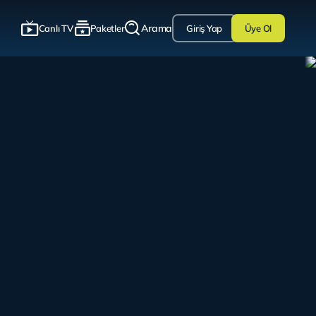
Arama
Canlı TV
Paketler
Giriş Yap
Üye Ol