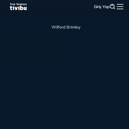
Giriş Yap
Wilford Brimley