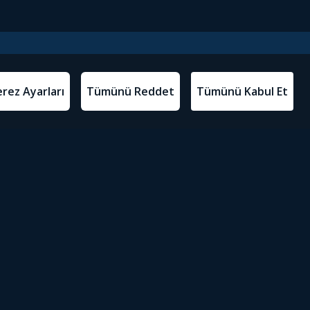
l Metinler
Tivibu’yu İndir
atma Metni
m Koşulları
Sosyal Medyada Tivibu
olitikası
yarları
Erişilebilirlik