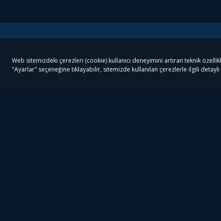
Tivibu
Tivibu Paketler
Ön
Tivibu Android TV
Tivibu GO Süper Paket
Her
Tivibu Nedir?
Tivibu GO Sinema Paketi
Can
Tivibu Kampanyaları
Tivibu Ev Süper Paket
Fil
Bize Ulaşın
Tivibu Ev Sinema Paketi
The
Destek
Tivibu Uydu Süper Paket
The
Ticari Tivibu
Tivibu Uydu Aile Paketi
Dex