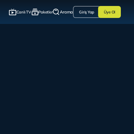
Arama
Canlı TV
Paketler
Giriş Yap
Üye Ol