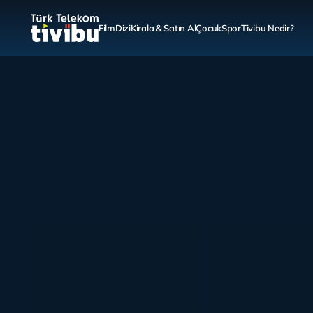
Film
Dizi
Kirala & Satın Al
Çocuk
Spor
Tivibu Nedir?