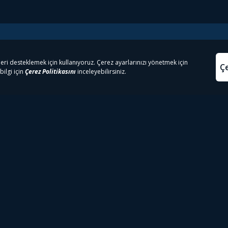
e Çıkanlar
Yasa
kesten Önce İzle | Dizi
Beacon 23 İzle
Aydınl
lı TV
Bullet Train İzle
Kullanı
m İzle
Spor İçerikleri
Çerez P
 Rookie İzle
Tivibu Spor Canlı İzle
Çerez A
 Walking Dead İzle
TRT1 Canlı İzle
ter İzle