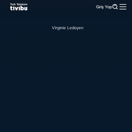
Giriş Yap
Virginie Ledoyen