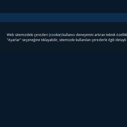
Tivibu
Tivibu Paketler
Ön
Tivibu Android TV
Tivibu GO Süper Paket
Her
Tivibu Nedir?
Tivibu GO Sinema Paketi
Can
Tivibu Kampanyaları
Tivibu Ev Süper Paket
Fil
Bize Ulaşın
Tivibu Ev Sinema Paketi
The
Destek
Tivibu Uydu Süper Paket
The
Ticari Tivibu
Tivibu Uydu Aile Paketi
Dex