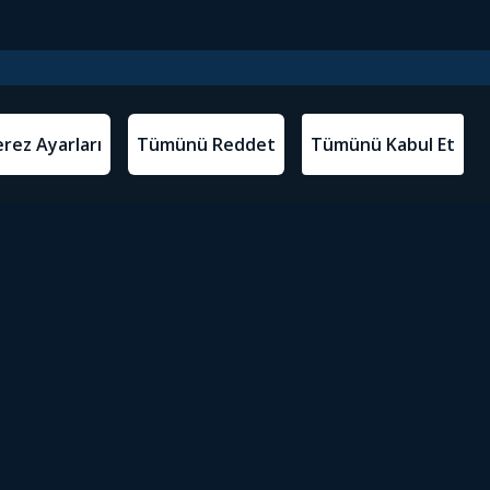
l Metinler
Tivibu’yu İndir
atma Metni
m Koşulları
Sosyal Medyada Tivibu
olitikası
yarları
Erişilebilirlik