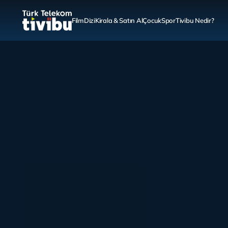
Film
Dizi
Kirala & Satın Al
Çocuk
Spor
Tivibu Nedir?