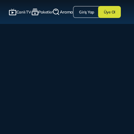
Arama
Canlı TV
Paketler
Giriş Yap
Üye Ol