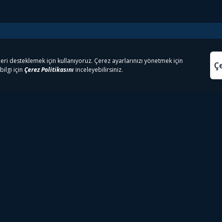
e Çıkanlar
Yasa
kesten Önce İzle | Dizi
Beacon 23 İzle
Aydınl
lı TV
Bullet Train İzle
Kullanı
m İzle
Spor İçerikleri
Çerez P
 Rookie İzle
Tivibu Spor Canlı İzle
Çerez A
 Walking Dead İzle
TRT1 Canlı İzle
ter İzle