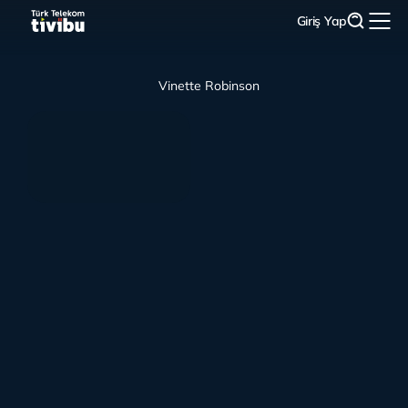
Giriş Yap
Vinette Robinson