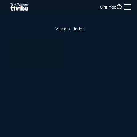
Giriş Yap
Vincent Lindon