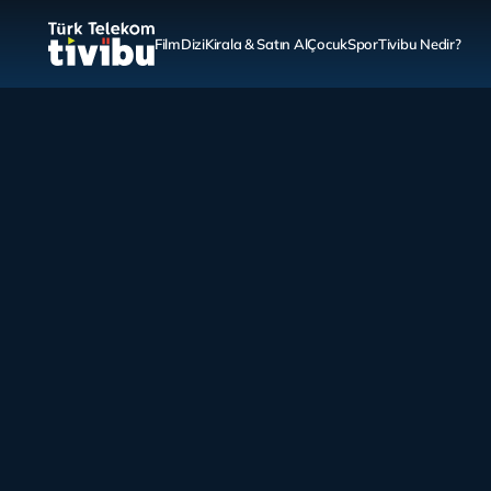
Film
Dizi
Kirala & Satın Al
Çocuk
Spor
Tivibu Nedir?