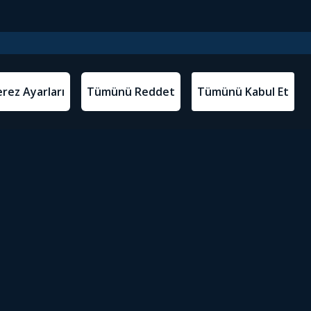
l Metinler
Tivibu’yu İndir
atma Metni
m Koşulları
Sosyal Medyada Tivibu
olitikası
yarları
Erişilebilirlik