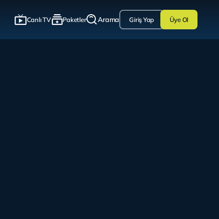
Arama
Canlı TV
Paketler
Giriş Yap
Üye Ol