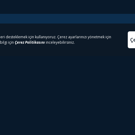
e Çıkanlar
Yasa
kesten Önce İzle | Dizi
Beacon 23 İzle
Aydınl
lı TV
Bullet Train İzle
Kullanı
m İzle
Spor İçerikleri
Çerez P
 Rookie İzle
Tivibu Spor Canlı İzle
Çerez A
 Walking Dead İzle
TRT1 Canlı İzle
ter İzle