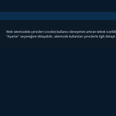
Tivibu
Tivibu Paketler
Ön
Tivibu Android TV
Tivibu GO Süper Paket
Her
Tivibu Nedir?
Tivibu GO Sinema Paketi
Can
Tivibu Kampanyaları
Tivibu Ev Süper Paket
Fil
Bize Ulaşın
Tivibu Ev Sinema Paketi
The
Destek
Tivibu Uydu Süper Paket
The
Ticari Tivibu
Tivibu Uydu Aile Paketi
Dex