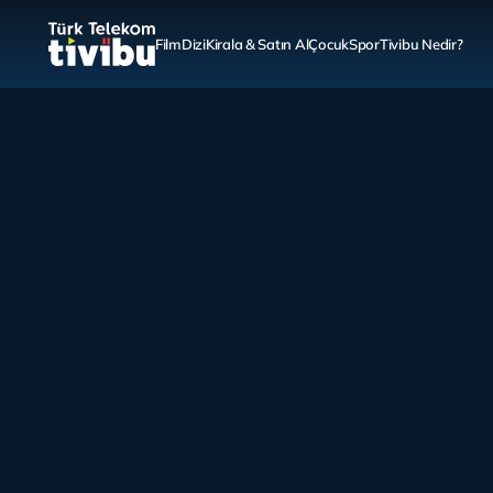
Film
Dizi
Kirala & Satın Al
Çocuk
Spor
Tivibu Nedir?