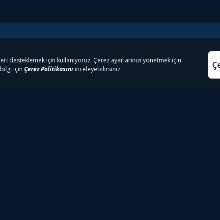
e Çıkanlar
Yasa
kesten Önce İzle | Dizi
Beacon 23 İzle
Aydınl
lı TV
Bullet Train İzle
Kullanı
m İzle
Spor İçerikleri
Çerez P
 Rookie İzle
Tivibu Spor Canlı İzle
Çerez A
 Walking Dead İzle
TRT1 Canlı İzle
ter İzle