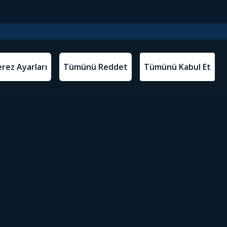
l Metinler
Tivibu’yu İndir
atma Metni
m Koşulları
Sosyal Medyada Tivibu
olitikası
yarları
Erişilebilirlik