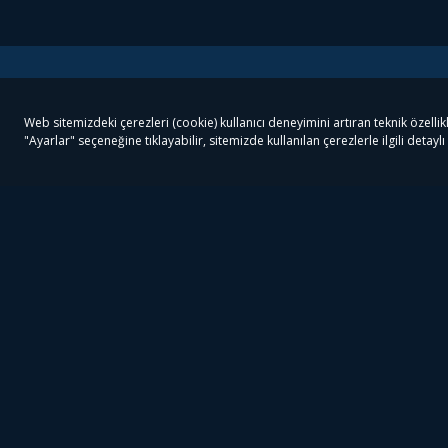
Tivibu
Tivibu Paketler
Ön
Tivibu Android TV
Tivibu GO Süper Paket
Her
Tivibu Nedir?
Tivibu GO Sinema Paketi
Can
Tivibu Kampanyaları
Tivibu Ev Süper Paket
Fil
Bize Ulaşın
Tivibu Ev Sinema Paketi
The
Destek
Tivibu Uydu Süper Paket
The
Ticari Tivibu
Tivibu Uydu Aile Paketi
Dex