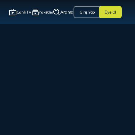
Arama
Canlı TV
Paketler
Giriş Yap
Üye Ol