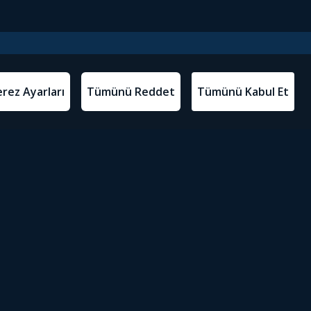
l Metinler
Tivibu’yu İndir
atma Metni
m Koşulları
Sosyal Medyada Tivibu
olitikası
yarları
Erişilebilirlik