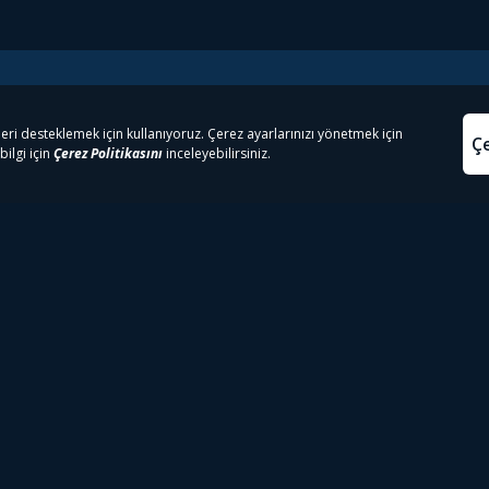
e Çıkanlar
Yasa
kesten Önce İzle | Dizi
Beacon 23 İzle
Aydınl
lı TV
Bullet Train İzle
Kullanı
m İzle
Spor İçerikleri
Çerez P
 Rookie İzle
Tivibu Spor Canlı İzle
Çerez A
 Walking Dead İzle
TRT1 Canlı İzle
ter İzle