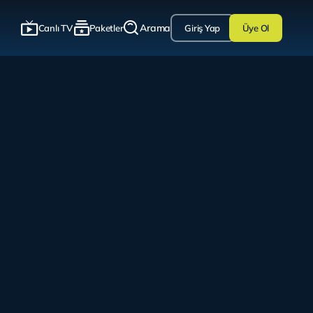
Arama
Canlı TV
Paketler
Giriş Yap
Üye Ol