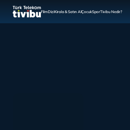
Film
Dizi
Kirala & Satın Al
Çocuk
Spor
Tivibu Nedir?