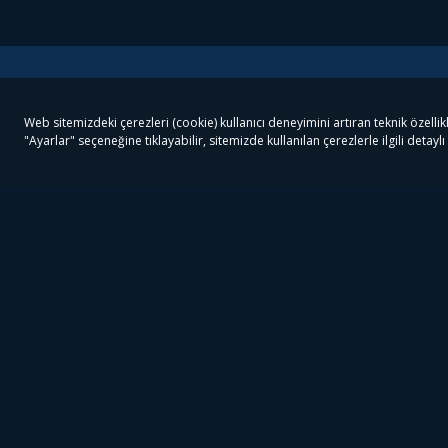
Tivibu
Tivibu Paketler
Ön
Tivibu Android TV
Tivibu GO Süper Paket
Her
Tivibu Nedir?
Tivibu GO Sinema Paketi
Can
Tivibu Kampanyaları
Tivibu Ev Süper Paket
Fil
Bize Ulaşın
Tivibu Ev Sinema Paketi
The
Destek
Tivibu Uydu Süper Paket
The
Ticari Tivibu
Tivibu Uydu Aile Paketi
Dex