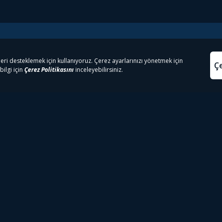
e Çıkanlar
Yasa
kesten Önce İzle | Dizi
Beacon 23 İzle
Aydınl
lı TV
Bullet Train İzle
Kullanı
m İzle
Spor İçerikleri
Çerez P
 Rookie İzle
Tivibu Spor Canlı İzle
Çerez A
 Walking Dead İzle
TRT1 Canlı İzle
ter İzle