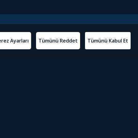
l Metinler
Tivibu’yu İndir
atma Metni
m Koşulları
Sosyal Medyada Tivibu
olitikası
yarları
Erişilebilirlik