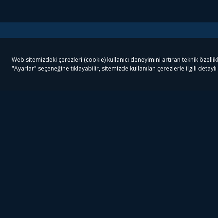
Tivibu
Tivibu Paketler
Ön
Tivibu Android TV
Tivibu GO Süper Paket
Her
Tivibu Nedir?
Tivibu GO Sinema Paketi
Can
Tivibu Kampanyaları
Tivibu Ev Süper Paket
Fil
Bize Ulaşın
Tivibu Ev Sinema Paketi
The
Destek
Tivibu Uydu Süper Paket
The
Ticari Tivibu
Tivibu Uydu Aile Paketi
Dex