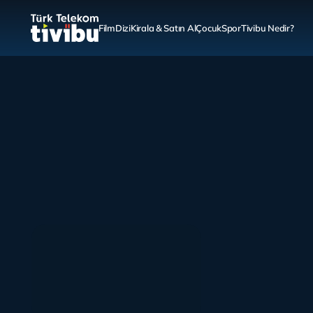
Film
Dizi
Kirala & Satın Al
Çocuk
Spor
Tivibu Nedir?