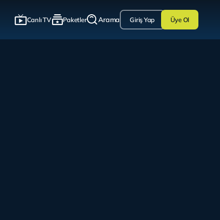
Arama
Canlı TV
Paketler
Giriş Yap
Üye Ol