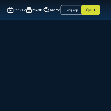
Arama
Canlı TV
Paketler
Giriş Yap
Üye Ol