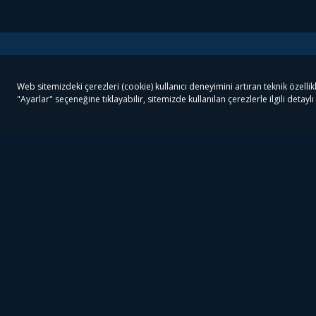
Tivibu
Tivibu Paketler
Ön
Tivibu Android TV
Tivibu GO Süper Paket
Her
Tivibu Nedir?
Tivibu GO Sinema Paketi
Can
Tivibu Kampanyaları
Tivibu Ev Süper Paket
Fil
Bize Ulaşın
Tivibu Ev Sinema Paketi
The
Destek
Tivibu Uydu Süper Paket
The
Ticari Tivibu
Tivibu Uydu Aile Paketi
Dex