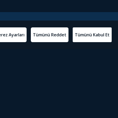
l Metinler
Tivibu’yu İndir
atma Metni
m Koşulları
Sosyal Medyada Tivibu
olitikası
yarları
Erişilebilirlik