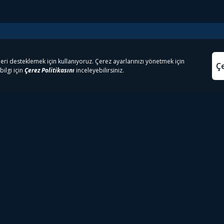
e Çıkanlar
Yasa
kesten Önce İzle | Dizi
Beacon 23 İzle
Aydınl
lı TV
Bullet Train İzle
Kullanı
m İzle
Spor İçerikleri
Çerez P
 Rookie İzle
Tivibu Spor Canlı İzle
Çerez A
 Walking Dead İzle
TRT1 Canlı İzle
ter İzle