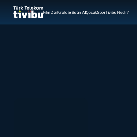
Film
Dizi
Kirala & Satın Al
Çocuk
Spor
Tivibu Nedir?