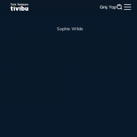
Giriş Yap
Sophie Wilde