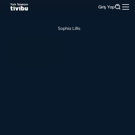
Giriş Yap
Sophia Lillis