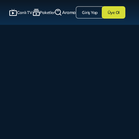
Arama
Canlı TV
Paketler
Giriş Yap
Üye Ol