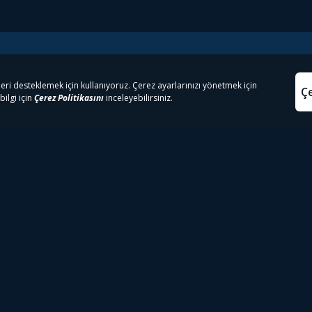
e Çıkanlar
Yasa
kesten Önce İzle | Dizi
Beacon 23 İzle
Aydınl
lı TV
Bullet Train İzle
Kullanı
m İzle
Spor İçerikleri
Çerez P
 Rookie İzle
Tivibu Spor Canlı İzle
Çerez A
 Walking Dead İzle
TRT1 Canlı İzle
ter İzle