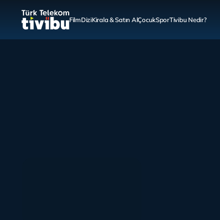
Film
Dizi
Kirala & Satın Al
Çocuk
Spor
Tivibu Nedir?