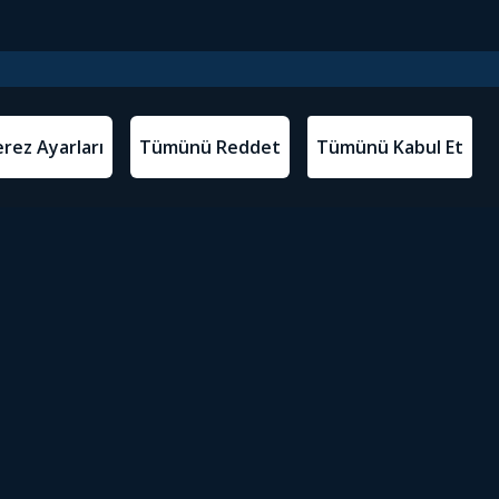
l Metinler
Tivibu’yu İndir
atma Metni
m Koşulları
Sosyal Medyada Tivibu
olitikası
yarları
Erişilebilirlik