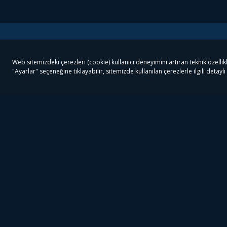
Tivibu
Tivibu Paketler
Ön
Tivibu Android TV
Tivibu GO Süper Paket
Her
Tivibu Nedir?
Tivibu GO Sinema Paketi
Can
Tivibu Kampanyaları
Tivibu Ev Süper Paket
Fil
Bize Ulaşın
Tivibu Ev Sinema Paketi
The
Destek
Tivibu Uydu Süper Paket
The
Ticari Tivibu
Tivibu Uydu Aile Paketi
Dex